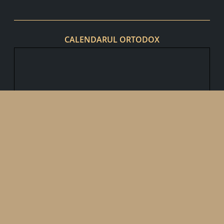
CALENDARUL ORTODOX
ARHIVĂ
noiembrie 2020
(37)
octombrie 2020
(15)